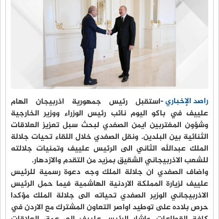
راصد الإخباري -
استقبل رئيس جمهورية اذربيجان الهام
علييف في باكو اليوم نائب رئيس الوزراء ووزير الخارجية
وشؤون المغتربين ايمن الصفدي لبحث سبل تعزيز العلاقات
الثنائية بين البلدين. ونقل الصفدي خلال اللقاء تحيات جلالة
الملك عبدالله الثاني الى الرئيس علييف وتمنيات جلالته
للشعب الاذربيجاني الشقيق بمزيد من التقدم والازدهار.
واضاف الصفدي ان جلالة الملك وجه دعوة رسمية للرئيس
علييف لزيارة المملكة الاردنية الهاشمية فيما حمل الرئيس
الاذربيجاني الوزير الصفدي تحياته الى جلالة الملك مؤكدا
حرص بلاده على توطيد اواصر التعاون المشترك مع الاردن في