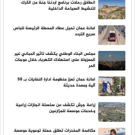
انطلاق رحلات برنامج اردننا جنة من الكرك
لتنشيط السياحة الداخلية
امانة عمان تحيل عطاء المحطة الرئيسة للباص
سريع التردد
مجلس البناء الوطني يكشف تاثير المباني غير
المعزولة على استهلاك الكهرباء خلال موجات
الحر
امانة عمان تعزز منظومة ادارة النفايات بـ 50
آلية ومعدة حديثة
زراعة جرش تكشف عن سلسلة انجازات زراعية
وخدمات موسعة للمزارعين
مكافحة المخدرات تطلق حملة توعوية موسعة