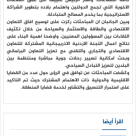
كافة القطاعات. واشار الرئيس علييف الى عمق العلاقات
الاخوية التي تجمع الدولتين واهتمام بلاده بتطوير الشراكة
الاستراتيجية بما يخدم المصالح المتبادلة.
وبين الجانبان ان المباحثات ركزت على توسيع افاق التعاون
الاقتصادي والطاقة والاستثمار والسياحة من خلال تكثيف
اللقاءات بين المسؤولين المعنيين. واوضحا اهمية البناء على
نتائج اعمال اللجنة الاردنية الاذربيجانية المشتركة للتعاون
الاقتصادي والتجاري والتقني مع تعزيز التعاون البرلماني
وبحث امكانية تسيير رحلات جوية مباشرة ومنتظمة بين
البلدين لتعزيز التبادل السياحي.
وكشفت المباحثات عن توافق في الرؤى حول عدد من القضايا
الاقليمية والدولية ذات الاهتمام المشترك حيث تم التاكيد
على استمرار التنسيق والتشاور لخدمة قضايا المنطقة.
اقرأ أيضا