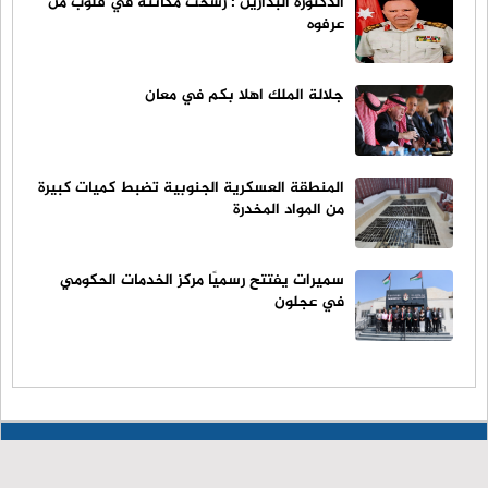
الدكتورة البدارين : رسخت مكانته في قلوب من
عرفوه
جلالة الملك اهلا بكم في معان
المنطقة العسكرية الجنوبية تضبط كميات كبيرة
من المواد المخدرة
سميرات يفتتح رسميًا مركز الخدمات الحكومي
في عجلون
© حقوق النشر 2023، جميع الحقوق محفوظة | راصد الإخباري
الرئيسية
من نحن
اتصل بنا