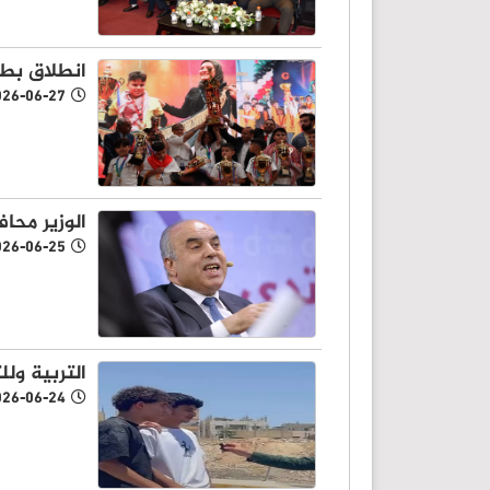
انطلاق بطو
026-06-27
الوزير محا
026-06-25
التربية ول
026-06-24