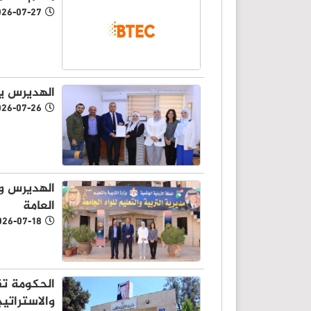
026-07-27
الهديرس يك
026-07-26
الهديرس وا
العامة
026-07-18
الحكومة تقر
والاستراتي