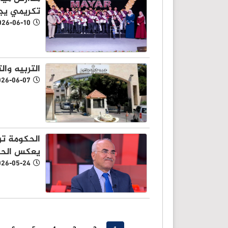
تكريمي يجس
026-06-10
التربيه وا
026-06-07
الحكومة تر
يعكس الح
026-05-24