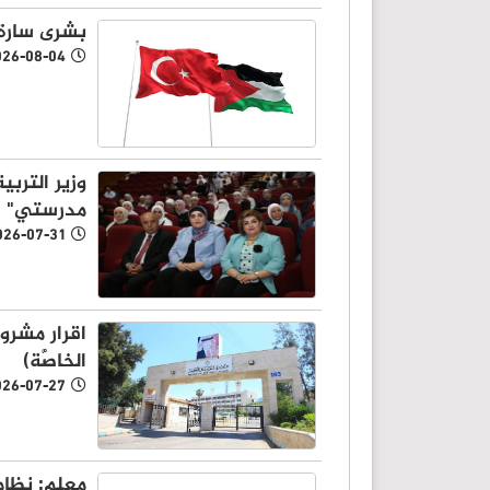
بشرى سارة 
026-08-04
وزير الترب
مدرستي"
026-07-31
اقرار مشرو
الخاصَّة)
026-07-27
معلم: نظام