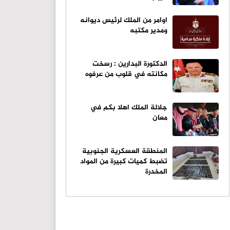
اوامر من الملك لرئيس ديوانه
ومدير مكتبه
الدكتورة البدارين : رسخت
مكانته في قلوب من عرفوه
جلالة الملك اهلا بكم في
معان
المنطقة العسكرية الجنوبية
تضبط كميات كبيرة من المواد
المخدرة