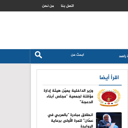
الزراعة الاردنية تكشف حجم استهلاك القمح والشعير وتؤكد تعزيز الامن الغ
اتصل بنا
من نحن
راصد
اقرأ أيضا
وزير الداخلية يعيّن هيئة إدارة
مؤقتة لجمعية “مجلس أبناء
الدعجة"
انطلاق مبادرة "بالعربي في
عمّان" للمرة الأولى برعاية
الروابدة