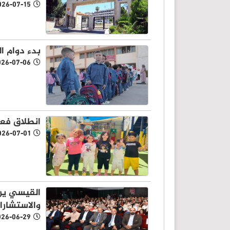
026-07-15
بدء دوام ا
026-07-06
انطلاق فعا
026-07-01
والاستشارا
026-06-29