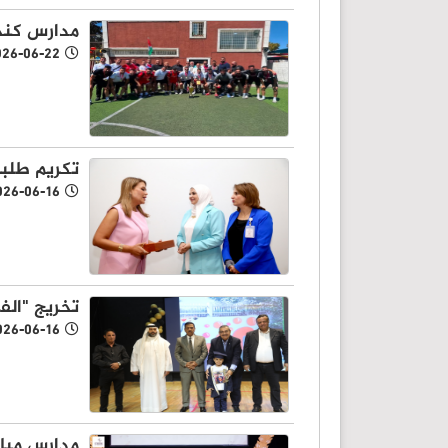
مدارس كنج
026-06-22
تكريم طلبة
026-06-16
تخريج "الف
026-06-16
مدارس ميار