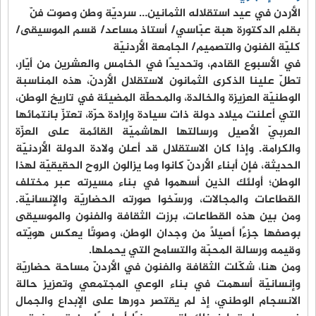
الأردن في عيد استقلاله الثمانين… سرديّة وطن وصوت فنّ
بقلم الدكتورة هبة عبّاسي/ أستاذ مساعد/ قسم الموسيقى/
كليّة الفنون والتصميم/ الجامعة الأردنيّة
في الأسبوع القادم، وتحديدًا في الخامس والعشرين من أيّار،
تطلّ علينا الذكرى الثمانون لاستقلال الأردنّ، هذه المناسبة
الوطنيّة العزيزة والخالدة، والمحطّة المضيئة في تاريخ الوطن،
التي أعلنت ميلاد دولة ذات سيادة وإرادة حرّة، تعتزّ بانتمائها
العربيّ الأصيل ورسالتها الهاشميّة القائمة على العزّة
والكرامة. وإذا كان الاستقلال قد أعلن ولادة الدولة الأردنيّة
الحديثة، فإن أبناء الأردنّ كانوا وما يزالون الروح الحقيقيّة لهذا
الوطن؛ أولئك الذين أسهموا في بناء مسيرته عبر مختلف
القطاعات والمجالات، ورسّخوا صورته الحضاريّة والإنسانيّة.
ومن بين هذه القطاعات، برزت الثقافة والفنون والموسيقى
بوصفها جزءًا أصيلًا من وجدان الوطن، وصوتًا يعكس هويّته
وقيمه ورسالة المحبّة والتسامح التي يحملها.
ومن هنا، شكّلت الثقافة والفنون في الأردنّ مساحة حضاريّة
وإنسانيّة أسهمت في بناء الوعي المجتمعي وتعزيز حالة
الانسجام الوطني، إذ لم يقتصر دورها على الإبداع والجمال