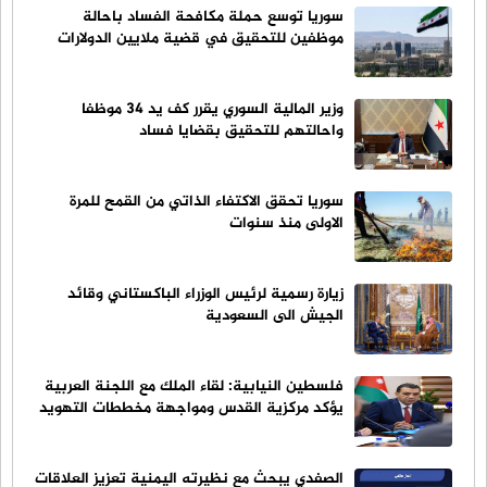
سوريا توسع حملة مكافحة الفساد باحالة
موظفين للتحقيق في قضية ملايين الدولارات
وزير المالية السوري يقرر كف يد 34 موظفا
واحالتهم للتحقيق بقضايا فساد
سوريا تحقق الاكتفاء الذاتي من القمح للمرة
الاولى منذ سنوات
زيارة رسمية لرئيس الوزراء الباكستاني وقائد
الجيش الى السعودية
فلسطين النيابية: لقاء الملك مع اللجنة العربية
يؤكد مركزية القدس ومواجهة مخططات التهويد
الصفدي يبحث مع نظيرته اليمنية تعزيز العلاقات