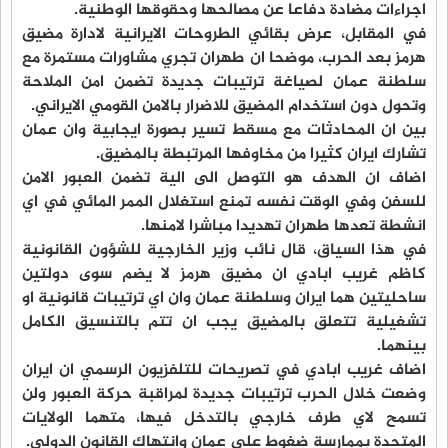
اجراءات مضادة دفاعا عن مصالحها وحقوقها الوطنية.
في المقابل، عرض بقائي الطروحات الايرانية لادارة مضيق
هرمز بعد الحرب، موضحا ان طهران تجري مشاورات مستمرة مع
سلطنة عمان لصياغة ترتيبات جديدة تضمن امن الملاحة
وتحول دون استخدام المضيق للاضرار بالامن القومي الايراني.
بين ان المحادثات مع مسقط تسير بصورة ايجابية وان عمان
تشارك ايران كثيرا من مخاوفها المرتبطة بالمضيق.
اضاف ان الهدف هو التوصل الى الية تضمن العبور الامن
للسفن وفي الوقت نفسه تمنع استغلال الممر المائي في اي
انشطة تعدها طهران تهديدا مباشرا لامنها.
في هذا السياق، قال نائب وزير الخارجية للشؤون القانونية
كاظم غريب ابادي ان مضيق هرمز لا يضم سوى دولتين
ساحليتين هما ايران وسلطنة عمان وان اي ترتيبات قانونية او
تشغيلية تتعلق بالمضيق يجب ان تتم بالتنسيق الكامل
بينهما.
اضاف غريب ابادي في تصريحات للتلفزيون الرسمي ان ايران
وضعت خلال الحرب ترتيبات جديدة لمراقبة حركة العبور ولن
تسمح لاي طرف خارجي بالتدخل فيها، متهما الولايات
المتحدة بممارسة ضغوط على عمان وانتهاك القانون الدولي.