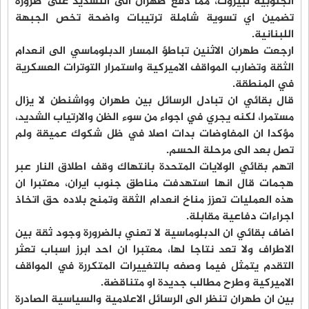
الجنوبية لبيروت، مما دفع طهران الى التشديد على ضرورة
تضمين اي تسوية شاملة ترتيبات واضحة تخص الجبهة
اللبنانية.
ارجعت طهران الاثنين تباطؤ المسار الدبلوماسي الى انعدام
الثقة وتضارب المواقف الاميركية واستمرار التوترات العسكرية
في المنطقة.
قال بقائي ان تبادل الرسائل بين طهران وواشنطن لا يزال
مستمرا، لكنه يجري في اجواء من سوء الظن والارتياب الشديد،
مؤكدا ان المفاوضات بدات اصلا في ظل شكوك عميقة ولم
تصل بعد الى مرحلة الحسم.
اتهم بقائي الولايات المتحدة بانتهاك وقف اطلاق النار عبر
هجمات قال انها استهدفت مناطق جنوب ايران، معتبرا ان
هذه العمليات تعزز مناخ انعدام الثقة وتمنح بلاده حق اتخاذ
اجراءات دفاعية مقابلة.
اضاف بقائي ان الدبلوماسية لا تعني بالضرورة وجود ثقة بين
الاطراف ولا تعد نتاجا لها، معتبرا ان احد ابرز اسباب تعثر
التقدم يتمثل فيما وصفه بالتغييرات المتكررة في المواقف
الاميركية وطرح مطالب جديدة او متناقضة.
بين ان طهران تنظر الى الرسائل الاعلامية والسياسية الصادرة