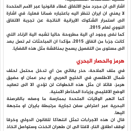
اشار الى ان مجرد منح الاتفاق غطاء قانونيا عبر الامم المتحدة
لا يعني ان ايران تنظر اليه باعتباره ضمانا فعليا، في اشارة
الى استمرار الشكوك الايرانية الناتجة عن تجربة الاتفاق
النووي لعام 2015.
كما نفى وجود اي الية مطروحة حاليا تشبه الية الزناد التي
كانت جزءا من اتفاق 2015، مؤكدا ان المباحثات لم تصل بعد
الى مستوى من التفصيل يسمح بمناقشة مثل هذه القضايا.
هرمز والحصار البحري
في ملف الملاحة، حذر بقائي من اي تدخل محتمل لحلف
شمال الاطلسي في الخليج العربي او بحر عمان او مضيق
هرمز، قائلا ان مثل هذه الخطوات لن تؤدي الا الى تعقيد
الوضع الاقليمي وزيادة المخاطر الامنية.
كما اتهم الولايات المتحدة بممارسة ما وصفه بالقرصنة
البحرية عبر اعتراض سفن تجارية مرتبطة بايران او متجهة
اليها.
قال ان هذه الاجراءات تمثل انتهاكا للقانون الدولي وخرقا
لوقف اطلاق النار، لافتا الى ان طهران اتخذت وستواصل اتخاذ