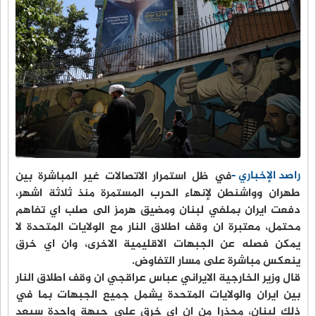
راصد الإخباري -
في ظل استمرار الاتصالات غير المباشرة بين
طهران وواشنطن لإنهاء الحرب المستمرة منذ ثلاثة اشهر،
دفعت ايران بملفي لبنان ومضيق هرمز الى صلب اي تفاهم
محتمل، معتبرة ان وقف اطلاق النار مع الولايات المتحدة لا
يمكن فصله عن الجبهات الاقليمية الاخرى، وان اي خرق
ينعكس مباشرة على مسار التفاوض.
قال وزير الخارجية الايراني عباس عراقجي ان وقف اطلاق النار
بين ايران والولايات المتحدة يشمل جميع الجبهات بما في
ذلك لبنان، محذرا من ان اي خرق على جبهة واحدة سيعد