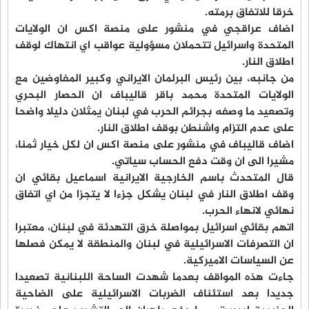
خرقا للاتفاق برمته.
اضاف عراقجي في منشور على منصة اكس ان الولايات
المتحدة واسرائيل تتحملان مسؤولية عواقب اي انتهاك لوقف
اطلاق النار.
من جانبه، بين رئيس البرلمان الايراني وكبير المفاوضين مع
الولايات المتحدة محمد باقر قاليباف ان الحصار البحري
وتصعيد ما وصفه بجرائم الحرب في لبنان يمثلان دليلا واضحا
على عدم التزام واشنطن بوقف اطلاق النار.
اضاف قاليباف في منشور على منصة اكس ان لكل خيار ثمنا،
مشيرا الى ان وقت دفع الحساب سياتي.
قال المتحدث باسم الخارجية الايرانية اسماعيل بقائي ان
وقف اطلاق النار في لبنان يشكل جزءا لا يتجزا من اي اتفاق
نهائي لانهاء الحرب.
اتهم بقائي اسرائيل بمواصلة خرق التهدئة في لبنان، معتبرا
ان التصرفات الاسرائيلية في لبنان والمنطقة لا يمكن فصلها
عن السياسات الاميركية.
جاءت هذه المواقف بعدما شهدت الساحة اللبنانية تصعيدا
جديدا بعد استئناف الضربات الاسرائيلية على الضاحية