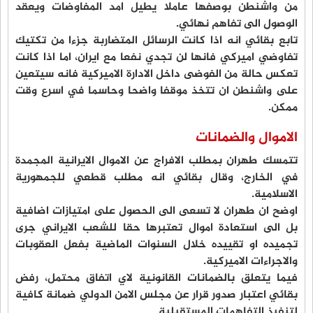
من واشنطن بوصفها عاملا يطيل امد المفاوضات ويعقد
الوصول الى تفاهم نهائي.
تابع بقائي انه اذا كانت الرسائل المتضاربة جزءا من تكتيك
تفاوضي اميركي فانها لن تجدي نفعا مع ايران، اما اذا كانت
تعكس حالة من الفوضى داخل الادارة الاميركية فانه سيتعين
على واشنطن ان تتخذ موقفا واضحا وحاسما في اسرع وقت
ممكن.
الاموال والضمانات
تتمسك طهران بمطلب الافراج عن الاموال الايرانية المجمدة
في الخارج، وقال بقائي انه مطلب قطعي للجمهورية
الاسلامية.
اوضح ان طهران لا تسعى الى الحصول على امتيازات اضافية
بل الى استعادة اموال تعتبرها حقا للشعب الايراني جرى
تجميده او تقييده خلال السنوات الماضية بفعل العقوبات
والاجراءات الاميركية.
فيما يتعلق بالضمانات القانونية لاي اتفاق محتمل، رفض
بقائي اعتبار صدور قرار عن مجلس الامن الدولي ضمانة كافية
لتنفيذ التفاهمات المستقبلية.