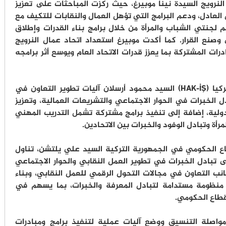
لنرويج السيدة نينا موبيرغ، حيث ركزت المباحثات على تعزيز
 العادل، ودعم البرامج التي تؤهل العمال والنقابات للتكيف مع
م لجنتي الشباب والمرأة من خلال برامج بناء القدرات وإطلاق
وصنع القرار. كما أكدت موبيرغ استعداد اتحاد عمال النرويج
رات المشتركة بما يعزز قدرات الاتحاد العام ويوسع أثر برامجه
كما بحث الفناطسة مع رئيس اتحاد عمال تركيا (HAK-İŞ) السيد محمود أرسلان آليات تطوير التعاون في
دل الخبرات في الحوار الاجتماعي والتشريعات العمالية، وتعزيز
دولية، إضافة إلى تنفيذ برامج مشتركة تشمل التدريب المهني
أة وتبادل الوفود والخبرات بين الاتحادين.
 الحكومي في الجمهورية التركية السيد علي يلتشن، تناول
تبادل الخبرات في تطوير العمل النقابي والحوار الاجتماعي
نب التعاون في مجالات التحول الرقمي للعمل النقابي، وبناء
ة منظومة مستدامة لتبادل المعرفة والخبرات، بما يسهم في
لقطاع الحكومي.
واصلة التنسيق ووضع آليات عملية لتنفيذ برامج ومبادرات