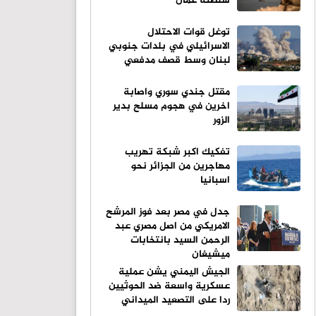
سلطنة عمان
توغل قوات الاحتلال
الاسرائيلي في بلدات جنوبي
لبنان وسط قصف مدفعي
مقتل جندي سوري واصابة
اخرين في هجوم مسلح بدير
الزور
تفكيك اكبر شبكة تهريب
مهاجرين من الجزائر نحو
اسبانيا
جدل في مصر بعد فوز المرشح
الامريكي من اصل مصري عبد
الرحمن السيد بانتخابات
ميشيغان
الجيش اليمني يشن عملية
عسكرية واسعة ضد الحوثيين
ردا على التصعيد الميداني