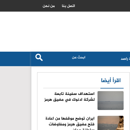
امريكا تضخ 400 مليون دولار لتأمين المعادن النادرة من استراليا
اتصل بنا
من نحن
راصد
اقرأ أيضا
استهداف سفينة تابعة
لشركة ادنوك في مضيق هرمز
ايران توضح موقفها من اعادة
فتح مضيق هرمز ومفاوضات