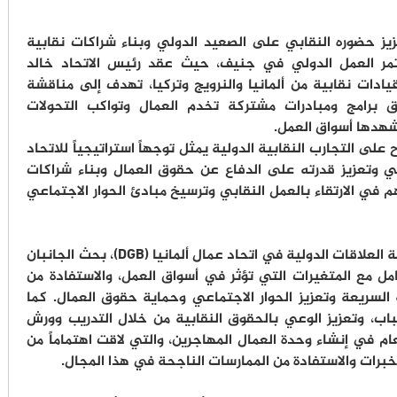
عزيز حضوره النقابي على الصعيد الدولي وبناء شراكات نقابية
خلال مشاركته في الدورة 114 لمؤتمر العمل الدولي في جنيف، حيث عقد رئيس الاتحاد خالد
ادات نقابية من ألمانيا والنرويج وتركيا، تهدف إلى مناقشة
ق برامج ومبادرات مشتركة تخدم العمال وتواكب التحولات
تشهدها أسواق العمل.
 على التجارب النقابية الدولية يمثل توجهاً استراتيجياً للاتحاد
دني وتعزيز قدرته على الدفاع عن حقوق العمال وبناء شراكات
 في الارتقاء بالعمل النقابي وترسيخ مبادئ الحوار الاجتماعي
وفي لقائه مع السيدة كارولين فولمان، مسؤولة العلاقات الدولية في اتحاد عمال ألمانيا (DGB)، بحث الجانبان
عامل مع المتغيرات التي تؤثر في أسواق العمل، والاستفادة من
ة السريعة وتعزيز الحوار الاجتماعي وحماية حقوق العمال. كما
شباب، وتعزيز الوعي بالحقوق النقابية من خلال التدريب وورش
ام في إنشاء وحدة العمال المهاجرين، والتي لاقت اهتماماً من
لخبرات والاستفادة من الممارسات الناجحة في هذا المجال.