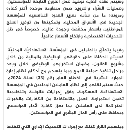
وسيتمّ لهذه الغاية توحيد عمل الفروع التابعة للمؤسستين،
وعمليات الشِّراء والتزويد ضمن منظومة موحدة أكثر كفاءة
ومرونة؛ ما من شأنه تعزيز القدرة التنافسية للمؤسسة
الجديدة في الأسواق المحلية، وتمكينها من توفير السلع
للمواطنين بأسعار مخفَّضة وجودة عالية، خصوصاً في ظل
التحديات الاقتصادية وارتفاع الأسعار عالمياً.
وفيما يتعلَّق بالعاملين في المؤسَّسة الاستهلاكيَّة المدنيَّة،
فسيتم الحفاظ على حقوقهم الوظيفية والمالية من خلال
مشروع القانون، وضمان استقرارهم الوظيفي خلال وبعد
مراحل تنفيذ عملية الدمج وبما ينسجم مع أحكام نظام إدارة
الموارد البشرية في القطاع العام رقم (33) لسنة 2024م،
حيث سيتم نقلهم إلى نظام العاملين المدنيين في المؤسسة
الاستهلاكية العسكرية، وفق إجراءات قانونية وتنظيمية
تضمن استمرارية العمل والاستفادة من الكفاءات والخبرات
المتراكمة لدى العاملين، بما يعزز كفاءة الأداء المؤسسي
ويحافظ على رأس المال البشري في المؤسستين.
وينسجم القرار كذلك مع إجراءات التحديث الإداري التي تنفذها