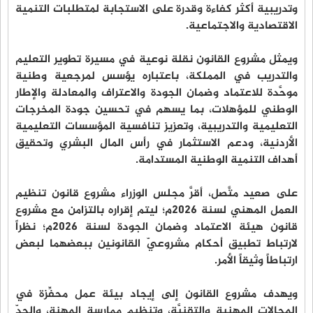
وتدريبية أكثر كفاءة وقدرة على الاستجابة لمتطلبات التنمية
الاقتصادية والاجتماعية.
ويمثل مشروع القانون نقلة نوعية في مسيرة تطوير التعليم
والتدريب في المملكة، باعتباره يؤسس لمرجعية وطنية
موحَّدة للاعتماد وضمان الجودة والاعتراف والمعادلة والإطار
الوطني للمؤهلات، بما يسهم في تحسين جودة المخرجات
التعليمية والتدريبية، وتعزيز تنافسية المؤسسات التعليمية
الأردنية، ودعم الاستثمار في رأس المال البشري وتحقيق
أهداف التنمية الوطنية المستدامة.
على صعيد متَّصل، أقرَّ مجلس الوزراء مشروع قانون تنظيم
العمل المهني لسنة 2026م؛ ليتم إقراره بالتزامن مع مشروع
قانون هيئة الاعتماد وضمان الجودة لسنة 2026م؛ نظراً
لارتباط تطبيق أحكام مشروعيّ القانونين ببعضهما لبعض
ارتباطاً وثيقاً الأمر.
ويهدف مشروع القانون إلى إيجاد بيئة عمل محفِّزة في
المجالات المهنية والتقنيَّة، وتنظيم ممارسة المهنة، والحدّ