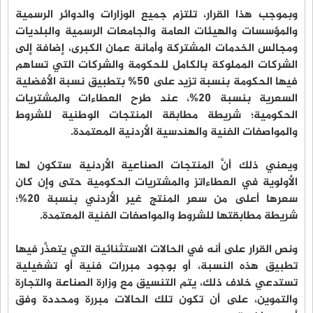
وبموجب هذا القرار، تلتزم جميع الوزارات والدوائر الرسمية
والمؤسسات والهيئات العامة والجامعات الرسمية والبلديات
ومجالس الخدمات المشتركة وأمانة عمان الكبرى، إضافة إلى
الشركات المملوكة بالكامل للحكومة والشركات التي تساهم
فيها الحكومة بنسبة تزيد على 50% بتطبيق نسبة الأفضلية
السعرية بنسبة 20%، عند طرح العطاءات والمشتريات
الحكومية؛ شريطة مطابقة المنتجات الوطنية للشروط
والمواصفات الفنية والهندسية الأردنية المعتمدة.
ويعني ذلك أنَّ المنتجات الصناعية الأردنية ستكون لها
الأولوية في العطاءاتز والمشتريات الحكومية حتى وإن كان
سعرها أعلى من سعر المنتج غير الأردني بنسبة 20%؛
شريطة مطابقتها للشروط والمواصفات الفنية المعتمدة.
ونص القرار على أنه في الحالات الاستثنائية التي يتعذَّر فيها
تطبيق هذه النسبة، أو بوجود مبررات فنية أو تشغيلية
تستدعي خلاف ذلك، يتم التنسيق مع وزارة الصناعة والتجارة
والتموين، على أن تكون تلك الحالات مبررة ومحددة وفق