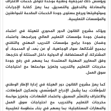
ويؤسِّس ذلك لمرجعية وطنية موحَّدة تتولى خدمات الاعتراف
والمعادلة والتدقيق والتصديق، بما يعزز كفاءة الإجراءات
وموثوقيتها ويرفع مستوى جودة الخدمات المقدمة للمواطنين
والمؤسسات التعليمية.
ويؤكد مشروع القانون الدور المحوري للهيئة في اعتماد
وضمان جودة مؤسسات التعليم العالي وبرامجها، واعتماد
وضمان جودة برامج مؤسسات التدريب المهني والتقني
بجميع أشكالها، سواء الوجاهية، أو عن بُعد، أو المدمجة، أو
المشتركة، أو المستضافة، أو الدولية داخل المملكة أو خارجها،
وفق المعايير المهنية المعتمدة؛ بما يسهم في رفع جودة
مخرجات التعليم والتدريب وتعزيز مواءمتها مع احتياجات
سوق العمل.
كما يعزز مشروع القانون دور الهيئة في إدارة الإطار الوطني
للمؤهِّلات، بما يشمل الإدراج المؤسِّسي، وتسكين المؤهلات،
والاعتراف بالتعلُّم المسبق، واعتماد الشهادات، وتعزيز مواءمة
مخرجات التعليم والتدريب مع احتياجات سوق العمل
والمهارات المستقبلية؛ بما يسهم في بناء منظومة تعليمية