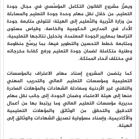
ويعزِّز مشروع القانون التكامل المؤسَّسي في مجال جودة
التعليم، من خلال نقل مهام وحدة جودة التعليم والمساءلة
من وزارة التَّربية والتَّعليم إلى الهيئة؛ لتتولى متابعة جودة
الأداء في المدارس الحكومية والخاصة، وقياس مستوى
التزامها بمعايير الجودة المعتمدة، وتحليل نتائجها التعليمية،
ومتابعة خطط التحسين والتطوير فيها، بما يرسِّخ منظومة
وطنية متكاملة لضمان جودة التعليم ورفع كفاءة مخرجاته
في مختلف أنحاء المملكة.
كما يتضمن المشروع إسناد مهام الاعتراف بالمؤسسات
التعليمية ومؤسسات التعليم العالي والتدريب المهني
والتقني غير الأردنية ومعادلة الشهادات والمؤهلات الصادرة
عنها إلى هيئة الاعتماد وضمان الجودة، إلى جانب نقل مهام
مديرية مؤسسات التعليم العالي وما يرتبط بها من أعمال
التدقيق والتحقق من الوثائق والمؤهلات التعليمية
والأكاديمية، وإسناد مسؤولية تصديق الشهادات والوثائق إلى
الهيئة.