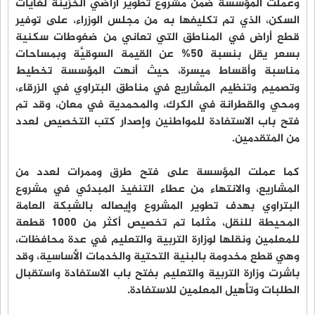
وعملت المؤسَّسة ضمن مشروع تطوير أراضي الخزينة لغايات
السكن، الذي تم تكليفها به من مجلس الوزراء، على توفير
قطع أراض في المناطق التي تعاني من ضغوطات سكنية
بسعر يقل بنسبة 50% عن القيمة السوقيَّة وبمساحات
مناسبة وأقساط ميسرة، حيث أنهت المؤسسة تخطيط
وتصميم وتنظيم المشاريع في مناطق البتراوي في الزرقاء،
ومحي والقطرانة في الكرك، والمحمدية في معان، وقد تم
فتح باب الاستفادة للمواطنين وإصدار كتب التخصيص لعدد
من المتقدمين.
كما عملت المؤسسة على فتح طرق وممرات لعدد من
المشاريع، والانتهاء من عطاء التنفيذ المبدئي في مشروع
البتراوي بهدف تطوير المشروع وإيصاله بالشبكة العامة
المحيطة للنقل، مثلما تم تخصيص أكثر من 1000 قطعة
للمعلمين ونقلها لوزارة التربية والتعليم في عدة محافظات،
وهي قطع مخدومة بالبنية التحتية والخدمات الأساسية، وقد
باشرت وزارة التربية والتعليم بفتح باب الاستفادة واستقبال
الطلبات وتأهيل المعلمين للاستفادة.