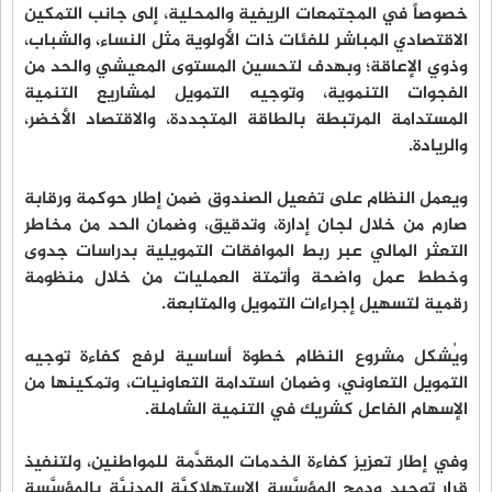
خصوصاً في المجتمعات الريفية والمحلية، إلى جانب التمكين
الاقتصادي المباشر للفئات ذات الأولوية مثل النساء، والشباب،
وذوي الإعاقة؛ وبهدف لتحسين المستوى المعيشي والحد من
الفجوات التنموية، وتوجيه التمويل لمشاريع التنمية
المستدامة المرتبطة بالطاقة المتجددة، والاقتصاد الأخضر،
والريادة.
ويعمل النظام على تفعيل الصندوق ضمن إطار حوكمة ورقابة
صارم من خلال لجان إدارة، وتدقيق، وضمان الحد من مخاطر
التعثر المالي عبر ربط الموافقات التمويلية بدراسات جدوى
وخطط عمل واضحة وأتمتة العمليات من خلال منظومة
رقمية لتسهيل إجراءات التمويل والمتابعة.
ويُشكل مشروع النظام خطوة أساسية لرفع كفاءة توجيه
التمويل التعاوني، وضمان استدامة التعاونيات، وتمكينها من
الإسهام الفاعل كشريك في التنمية الشاملة.
وفي إطار تعزيز كفاءة الخدمات المقدَّمة للمواطنين، ولتنفيذ
قرار توحيد ودمج المؤسَّسة الاستهلاكيَّة المدنيَّة بالمؤسَّسة