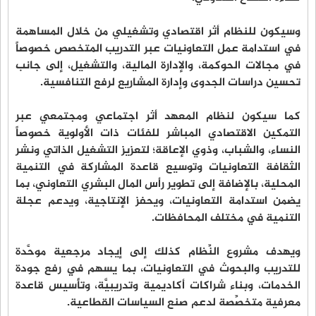
وسيكون للنظام أثر اقتصادي وتشغيلي من خلال المساهمة
في استدامة عمل التعاونيات عبر التدريب المتخصص خصوصاً
في مجالات الحوكمة، والإدارة المالية، والتشغيل، إلى جانب
تحسين دراسات الجدوى وإدارة المشاريع لرفع التنافسية.
كما سيكون لنظام المعهد أثر اجتماعي ومجتمعي عبر
التمكين الاقتصادي المباشر للفئات ذات الأولوية خصوصاً
النساء، والشباب، وذوي الإعاقة؛ لتعزيز التشغيل الذاتي ونشر
الثقافة التعاونيات وتوسيع قاعدة المشاركة في التنمية
المحلية، بالإضافة إلى تطوير رأس المال البشري التعاوني، بما
يضمن استدامة التعاونيات، ويحفز الإنتاجية، ويدعم عجلة
التنمية في مختلف المحافظات.
ويهدف مشروع النِّظام كذلك إلى إيجاد مرجعية موحَّدة
للتدريب والبحوث في التعاونيات، بما يسهم في رفع جودة
الخدمات، وبناء شراكات أكاديمية وتدريبيَّة، وتأسيس قاعدة
معرفية متخصِّصة لدعم صنع السياسات القطاعية.