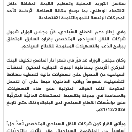
سلاسل التوريد المحلية وتعظيم القيمة المضافة داخل
الاقتصاد الوطني، بما يرسخ مكانة الصناعة الأردنية كأحد
المحركات الرئيسة للنمو والتنمية الاقتصادية.
وفي إطار دعم القطاع السِّياحي، قرَّر مجلس الوزراء شمول
شركات النقل السياحي المتخصص بقراره السابق المتعلق
ببرامج الدَّعم والتسهيلات الممنوحة للقطاع السياحي.
وكان مجلس الوزراء قد قرَّر في شهر آذار الماضي تكليف البنك
المركزي الأردني بمخاطبة البنوك التجارية لتمكين المنشآت
السياحية من الحصول على تسهيلات مالية لتغطية نفقاتها
التشغيلية، خصوصاً رواتب العاملين؛ فيها على أن تتحمل
الحكومة كلف الفوائد المترتبة على هذه التسهيلات،
والمساعدة في جدولة وتقسيط المستحقات الماليَّة المترتِّبة
على مؤسَّسات القطاع السياحي لدى البنوك وذلك حتى تاريخ
31/12/2026م.
ويأتي القرار كون شركات النقل السياحي المتخصص تُعدُّ جزءاً
أساسياً من المنظومة السياحية، وقد تأثرت بالتحدِّيات