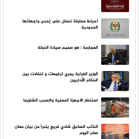
احباط محاولة تسلل على إحدى واجهاتها
الحدودية
العجارمة : هو صميم سيادة الدولة
الوزير الفراية يجري ترفيعات و تنقلات بين
الحكام الأداريين
استنفار الاجهزة المعنية والسبب الشاورما
النائب السابق شادي فريج يتبرأ من بيان معان
صادر اليوم