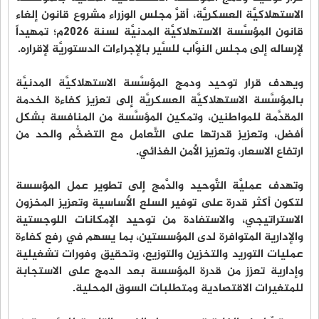
الاستهلاكيَّة العسكريَّة، أقرَّ مجلس الوزراء مشروع قانون إلغاء
قانون المؤسَّسة الاستهلاكيَّة المدنيَّة لسنة 2026م؛ تمهيداً
لإرساله إلى مجلس النوَّاب للسَّير بالإجراءات الدستوريَّة لإقراره.
ويهدف قرار توحيد ودمج المؤسَّسة الاستهلاكيَّة المدنيَّة
بالمؤسَّسة الاستهلاكيَّة العسكريَّة إلى تعزيز كفاءة الخدمة
المقدَّمة للمواطنين، وتمكين المؤسَّسة من المنافسة بشكل
أفضل، وتعزيز قدرتها على التَّعامل مع التضخُّم والحد من
ارتفاع الاسعار، وتعزيز الأمن الغذائي.
وتهدف عمليَّة التَّوحيد والدَّمج إلى تطوير عمل المؤسسة
لتكون أكثر قدرة على توفير السلع الأساسية وتعزيز المخزون
الاستراتيجي، والاستفادة من توحيد الإمكانات اللوجستية
والإدارية المتوافرة لدى المؤسستين، بما يسهم في رفع كفاءة
عمليات التوريد والتخزين والتوزيع، وتحقيق وفورات تشغيلية
وإدارية تعزز من قدرة المؤسسة بعد الدمج على الاستجابة
للمتغيرات الاقتصادية ومتطلبات السوق المحلية.