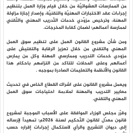
من الممارسات العشوائيَّة من خلال قيام وزارة العمل بتنظيم
إجراءات عقد الاختبارات المهنيَّة والتقنيَّة، وإصدار إجازة مزاولة
المهنة، وترخيص مزوِّدي خدمات التَّدريب المهني والتِّقني
لممارسة أعمالهم؛ لضمان كفاءة المخرجات.
ومن شأن مشروع القانون العمل على تنظيم سوق العمل
المهني والتقني من خلال تعزيز الرقابة والتفتيش على
مزودي خدمات التدريب وممارسي المهنة وكل من يمارس
أعمالهم وعلى المحلات للتاكد من التزامهم باحكام هذا
القانون والأنظمة والتعليمات الصادرة بموجبه .
ويعمل مشروع القانون على اشراك القطاع الخاص في تحديث
معايير التدريب والمهنة لملاءمة احتياجات سوق العمل
المهني والتقني.
وقرَّر مجلس الوزراء الموافقة على الأسباب الموجبة لمشروع
قانون معدِّل لقانون التَّحكيم لسنة 2026م؛ تمهيداً لإرساله
إلى ديوان التشريع والرأي لاستكمال إجراءات إقراره حسب