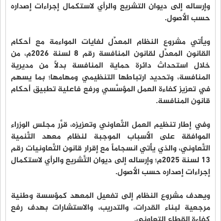
وإرساله إلى ديوان التشريع والرأي لاستكمال إجراءات إصداره
حسب الأصول.
ويأتي مشروع النظام المعدِّل لغايات المواءمة مع أحكام
القانون المعدِّل لقانون المنافسة رقم 8 لسنة 2026م، من
خلال استحداث دائرة حماية المنافسة بدلاً من مديرية
المنافسة، وتحديد ارتباطها التنظيمي ومهامها؛ بما يسهم
في تعزيز كفاءة العمل المؤسَّسي ورفع فاعلية تطبيق أحكام
قانون المنافسة.
وفي إطار تنظيم العمل التَّعاوني وتعزيزه، قرَّر مجلس الوزراء
الموافقة على الأسباب الموجبة لنظام معهد التَّنمية
التَّعاوني، والذي يأتي انسجاماً مع إقرار قانون التَّعاونيات رقم
13 لسنة 2025م؛ وإرساله إلى ديوان التَّشريع والرأي لاستكمال
إجراءات إصداره حسب الأصول.
ويهدف مشروع النظام إلى تفعيل المعهد كمؤسسة وطنية
مرجعية لبناء القدرات، والتدريب، والاستشارات بهدف رفع
كفاءة القطاع التعاوني.