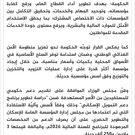
الحكومة؛ بهدف تطوير أداء القطاع العام، ورفع كفاءة
مؤسساته، وتوحيد المهام والخدمات، وتحقيق التكامل بين
المؤسسات ذات الاختصاص المشترك؛ بما يحقق الاستخدام
الأمثل للموارد المالية والبشرية، ويرفع مستوى جودة الخدمات
المقدمة للمواطنين.
كما يعكس القرار توجَّه الحكومة نحو تعزيز منظومة الأمن
الغذائي الوطني، وضمان استدامة توفر السلع الأساسية في
الأسواق المحلية بكميات وأسعار مناسبة، من خلال إيجاد
مؤسسة أكثر قدرة على إدارة عمليات التزويد والتخزين
والتوزيع وفق أسس مؤسسية حديثة.
وقرَّر مجلس الوزراء الموافقة على تقديم دعم حكومي
للمستفيدين من الأُسر المستهدفة ضمن "دراسة تطوير برنامج
دعم التمويل الإسكاني" وذلك وفقاً لأسس وآليَّة الاستفادة
التي تم اعتمادها من مجلس إدارة المؤسسة العامة للإسكان
والتطوير الحضري، على أن يصرف الدعم من المخصصات
المرصودة للبرنامج للسنة المالية 2026م، والبالغة قيمتها 3
ملايين و250 ألف دينار.