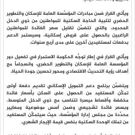
ويأتي القرار ضمن مبادرات المؤسَّسة العامة للإسكان والتطوير
الحضري لتلبية الحاجة السكنية للمواطنين من ذوي الدخل
المحدود، والتي تتضمَّن تقليل سعر الفائدة للمواطنين
الراغبين بالحصول على قروض إسكانية، وسيستمر الدعم
بدفعات لمستفيدين آخرين على مدى أربع سنوات.
ويأتي القرار في إطار توجُّه الحكومة الاستمرار في تفعيل دور
المؤسسة العامة للإسكان والتطوير الحضري، وانسجاماً مع
أهداف رؤية التحديث الاقتصادي ومحور تحسين جودة الحياة.
ويتضمَّن برنامج دعم التمويل الإسكاني تقديم دفعة أولى
تمكِّن المستفيد من الحصول على السكن بأسعار فائدة
مخفضة وأقساط ميسرة تتناسب مع ذوي الدخل المتوسط،
وبسعر فائدة تشجيعي وضمن أسس موضوعية ومعايير
محدَّدة من مجلس إدارة المؤسَّسة، حيث سيتمكَّن المستفيد
من تملك الوحدة السكنية بنفس قيمة الإيجار الشهري.