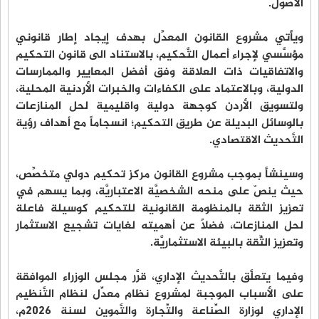
الأصول.
ويأتي مشروع القانون المعدِّل بهدف إيجاد إطار قانوني
مؤسَّسي لإجراء أعمال التَّحكيم، بالاستناد الى قانون التحكيم
والاتفاقيات ذات العلاقة وفق أفضل المعايير والممارسات
الدولية، وبالاعتماد على الكفاءات والخبرات الأردنية المحلية،
ولتسويق الأردن كوجهة دولية واقليمية لحل المنازعات
بالوسائل البديلة عن طريق التحكيم؛ انسجاماً مع أهداف رؤية
التَّحديث الاقتصادي.
وسينشأ بموجب مشروع القانون مركز تحكيم دولي متخصِّص،
حيث ينصّ على منحه الشخصيَّة الاعتباريَّة، وبما يسهم في
تعزيز الثقة بالمنظومة القانونية للتحكيم كوسيلة فاعلة
لحل المنازعات، فضلاً عن أهميته لغايات تشجيع الاستثمار
وتعزيز الثِّقة بالبيئة الاستثماريَّة.
وفيما يتعلَّق بالتَّحديث الإداري، قرَّر مجلس الوزراء الموافقة
على الأسباب الموجبة لمشروع نظام معدِّل لنظام التَّنظيم
الإداري لوزارة الصِّناعة والتِّجارة والتَّموين لسنة 2026م،