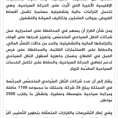
الإقليمية الأخيرة التي أثَّرت على الحركة السياحية، وهي
تتحمل التزامات مالية وتشغيلية مستمرة تشمل أقساط
القروض، ورواتب العاملين، وتكاليف الصيانة والتشغيل.
ومن شأن القرار أن يسهم في المحافظة على استمرارية عمل
شركات النقل السياحي المتخصِّص، وتعزيز قدرتها على الوفاء
بالتزاماتها المالية والتشغيلية، والحد من حالات التعثُّر المالي،
والحفاظ على الاستثمارات القائمة، والمحافظة على فرص
العمل في القطاع، وضمان جاهزية أسطول النقل السياحي
لدعم تعافي الحركة السياحية، والحفاظ على تكامل الخدمات
السياحية المقدَّمة للزوار.
يشار إلى أن عدد شركات النَّقل السِّياحي المتخصِّص المرخَّصة
في المملكة يبلغ 26 شركة، وتمتلك ما مجموعه 1100 حافلة
ومركبة سياحية متوسطة وصغيرة، وتشغّل ما يقارب 2500
مواطن.
وفي إطار التَّشريعات والقرارات المتعلِّقة بتطوير التَّعليم، أقرَّ