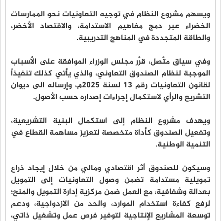
ويسهم مشروع النظام في توجيه التعاونيات نحو الممارسات
الخضراء عبر دمج مفاهيم الاستدامة، والاقتصاد الأخضر،
والطاقة المتجددة في المناهج التدريبية.
وفي سياق متَّصل، قرَّر مجلس الوزراء الموافقة على الأسباب
الموجبة لنظام الصندوق التعاوني، والذي يأتي كذلك تنفيذاً
لقانون التعاونيات رقم 13 لسنة 2025م، وإرساله الى ديوان
التشريع والرأي لاستكمال إجراءات إصداره حسب الأصول.
ويهدف مشروع النظام إلى استكمال البنية التشريعية،
وتفعيل الصندوق كأداة متخصصة لتعزيز مساهمة القطاع في
التنمية الوطنية.
وسيكون للصندوق أثر اقتصادي ومالي من خلال إيجاد ذراع
تمويلية مستدامة تضمن وصول التعاونيات إلى التمويل
بعدالة وشفافية، مع العمل ضمن مركزية إدارة التمويل والمنح؛
لرفع كفاءة استخدام الموارد، والحد من الازدواجية، ودعم
توسعة المشاريع الإنتاجية لتوفير فرص عمل وتشغيل ذاتي،