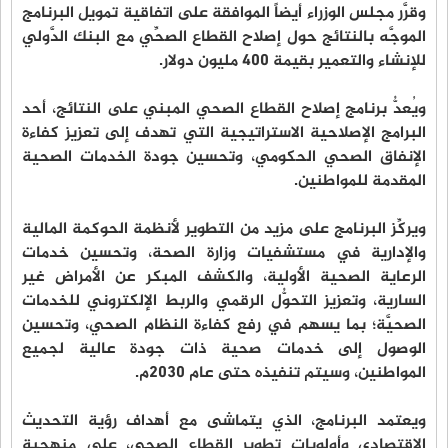
وقرَّر مجلس الوزراء أيضاً الموافقة على اتفاقية تمويل البرنامج
الموجَّه بالنتائج حول إصلاح القطاع الصحِّي مع البنك الدَّولي
للإنشاء والتعمير بقيمة 400 مليون دولار.
ويُعدُّ برنامج إصلاح القطاع الصحي المبني على النتائج، أحد
البرامج الإصلاحية الاستراتيجية التي تهدف إلى تعزيز كفاءة
الإنفاق الصحي الحكومي، وتحسين جودة الخدمات الصحية
المقدمة للمواطنين.
ويركِّز البرنامج على مزيد من التطوير لأنظمة الحوكمة المالية
والإدارية في مستشفيات وزارة الصحة، وتحسين خدمات
الرعاية الصحية الأولية، والكشف المبكر عن الأمراض غير
السارية، وتعزيز التحوُّل الرقمي والربط الإلكتروني للخدمات
الصحيَّة؛ بما يسهم في رفع كفاءة النظام الصحي، وتحسين
الوصول إلى خدمات صحية ذات جودة عالية لجميع
المواطنين، وسيتم تنفيذه حتى عام 2030م.
ويعتمد البرنامج، الذي يتماشى مع أهداف رؤية التحديث
الاقتصادي وأولويات تطوير القطاع الصحي، على منهجية