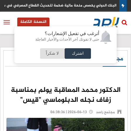
وريا
نتائج الشركات القوية تدفع الاسهم الاوروبية نحو مستويات قياسية جديدة
النسخة الكاملة
أترغب في تفعيل الإشعارات؟
حتى لا تفوتك آخر الأحداث والأخبار العاجلة
اشترك
لا شكراً
مجتمع راصد
الدكتور محمد المعاقبة يولم بمناسبة
زفاف نجله الدبلوماسي "قيس"
مجتمع راصد
2026-06-13 | 06:38:36