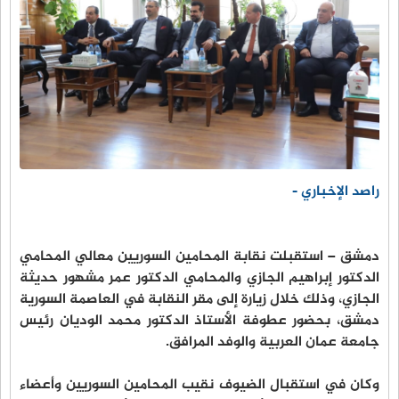
راصد الإخباري -
دمشق – استقبلت نقابة المحامين السوريين معالي المحامي
الدكتور إبراهيم الجازي والمحامي الدكتور عمر مشهور حديثة
الجازي، وذلك خلال زيارة إلى مقر النقابة في العاصمة السورية
دمشق، بحضور عطوفة الأستاذ الدكتور محمد الوديان رئيس
جامعة عمان العربية والوفد المرافق.
وكان في استقبال الضيوف نقيب المحامين السوريين وأعضاء