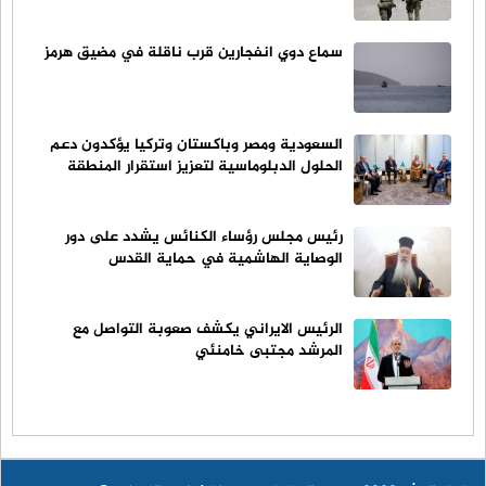
سماع دوي انفجارين قرب ناقلة في مضيق هرمز
السعودية ومصر وباكستان وتركيا يؤكدون دعم
الحلول الدبلوماسية لتعزيز استقرار المنطقة
رئيس مجلس رؤساء الكنائس يشدد على دور
الوصاية الهاشمية في حماية القدس
الرئيس الايراني يكشف صعوبة التواصل مع
المرشد مجتبى خامنئي