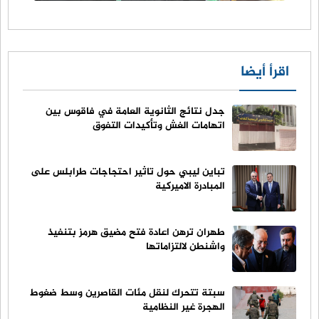
اقرأ أيضا
جدل نتائج الثانوية العامة في فاقوس بين
اتهامات الغش وتأكيدات التفوق
تباين ليبي حول تاثير احتجاجات طرابلس على
المبادرة الاميركية
طهران ترهن اعادة فتح مضيق هرمز بتنفيذ
واشنطن لالتزاماتها
سبتة تتحرك لنقل مئات القاصرين وسط ضغوط
الهجرة غير النظامية